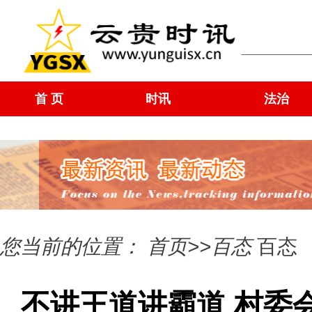
首 页
时讯
法治
您当前的位置：
首页
>>
百态
百态
不讲王道讲霸道 村委